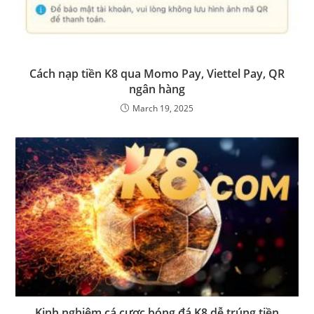
Cách nạp tiền K8 qua Momo Pay, Viettel Pay, QR
ngân hàng
March 19, 2025
Kinh nghiệm cá cược bóng đá K8 dễ trúng tiền