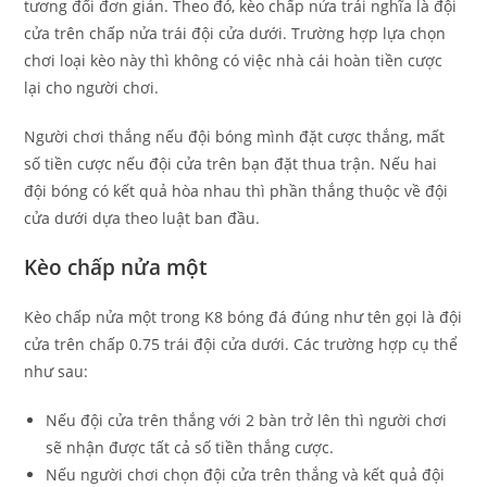
tương đối đơn giản. Theo đó, kèo chấp nửa trái nghĩa là đội
cửa trên chấp nửa trái đội cửa dưới. Trường hợp lựa chọn
chơi loại kèo này thì không có việc nhà cái hoàn tiền cược
lại cho người chơi.
Người chơi thắng nếu đội bóng mình đặt cược thắng, mất
số tiền cược nếu đội cửa trên bạn đặt thua trận. Nếu hai
đội bóng có kết quả hòa nhau thì phần thắng thuộc về đội
cửa dưới dựa theo luật ban đầu.
Kèo chấp nửa một
Kèo chấp nửa một trong K8 bóng đá đúng như tên gọi là đội
cửa trên chấp 0.75 trái đội cửa dưới. Các trường hợp cụ thể
như sau:
Nếu đội cửa trên thắng với 2 bàn trở lên thì người chơi
sẽ nhận được tất cả số tiền thắng cược.
Nếu người chơi chọn đội cửa trên thắng và kết quả đội