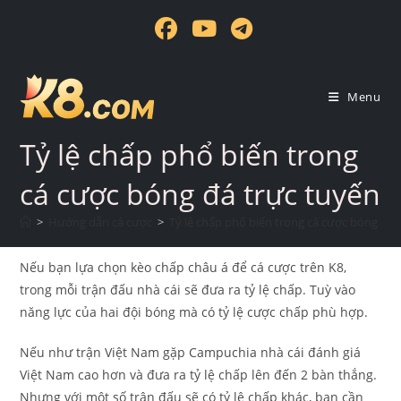
Skip
to
content
Menu
Tỷ lệ chấp phổ biến trong
cá cược bóng đá trực tuyến
>
Hướng dẫn cá cược
>
Tỷ lệ chấp phổ biến trong cá cược bóng đá 
Nếu bạn lựa chọn kèo chấp châu á để cá cược trên K8,
trong mỗi trận đấu nhà cái sẽ đưa ra tỷ lệ chấp. Tuỳ vào
năng lực của hai đội bóng mà có tỷ lệ cược chấp phù hợp.
Nếu như trận Việt Nam gặp Campuchia nhà cái đánh giá
Việt Nam cao hơn và đưa ra tỷ lệ chấp lên đến 2 bàn thắng.
Nhưng với một số trận đấu sẽ có tỷ lệ chấp khác, bạn cần